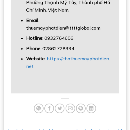
Phường Thạnh Mỹ Tây, Thành phố Hồ
Chí Minh, Việt Nam.
Email
:
thuemayphatdien@ttttglobal.com
Hotline
: 0932764606
Phone
: 02862728334
Website
:
https://chothuemayphatdien.
net