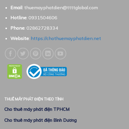
Email
: thuemayphatdien@ttttglobal.com
Hotline
: 0931504606
Phone
: 02862728334
Website
:
https://chothuemayphatdien.net
THUÊ MÁY PHÁT ĐIỆN THEO TỈNH
Cho thuê máy phát điện TPHCM
Cho thuê máy phát điện Bình Dương