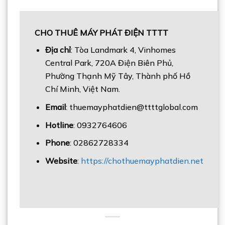
CHO THUÊ MÁY PHÁT ĐIỆN TTTT
Địa chỉ
: Tòa Landmark 4, Vinhomes
Central Park, 720A Điện Biên Phủ,
Phường Thạnh Mỹ Tây, Thành phố Hồ
Chí Minh, Việt Nam.
Email
: thuemayphatdien@ttttglobal.com
Hotline
: 0932764606
Phone
: 02862728334
Website
:
https://chothuemayphatdien.net