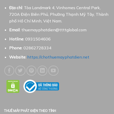
Địa chỉ
: Tòa Landmark 4, Vinhomes Central Park,
720A Điện Biên Phủ, Phường Thạnh Mỹ Tây, Thành
phố Hồ Chí Minh, Việt Nam.
Email
: thuemayphatdien@ttttglobal.com
Hotline
: 0931504606
Phone
: 02862728334
Website
:
https://chothuemayphatdien.net
THUÊ MÁY PHÁT ĐIỆN THEO TỈNH