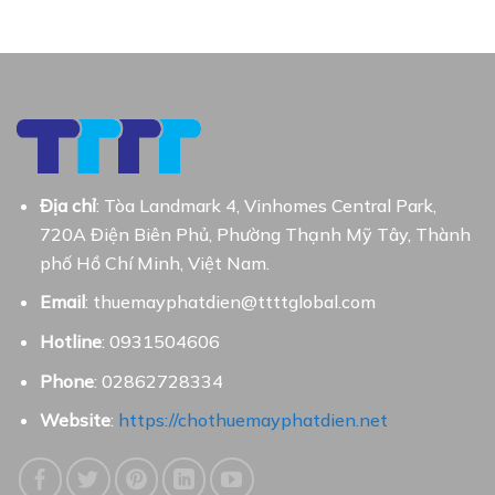
Địa chỉ
: Tòa Landmark 4, Vinhomes Central Park,
720A Điện Biên Phủ, Phường Thạnh Mỹ Tây, Thành
phố Hồ Chí Minh, Việt Nam.
Email
: thuemayphatdien@ttttglobal.com
Hotline
: 0931504606
Phone
: 02862728334
Website
:
https://chothuemayphatdien.net