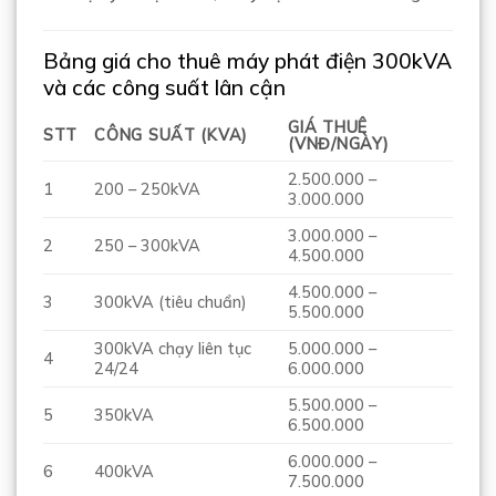
Bảng giá cho thuê máy phát điện 300kVA
và các công suất lân cận
GIÁ THUÊ
STT
CÔNG SUẤT (KVA)
(VNĐ/NGÀY)
2.500.000 –
1
200 – 250kVA
3.000.000
3.000.000 –
2
250 – 300kVA
4.500.000
4.500.000 –
3
300kVA (tiêu chuẩn)
5.500.000
300kVA chạy liên tục
5.000.000 –
4
24/24
6.000.000
5.500.000 –
5
350kVA
6.500.000
6.000.000 –
6
400kVA
7.500.000