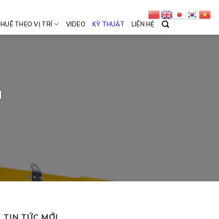
HUÊ THEO VỊ TRÍ
VIDEO
KỸ THUẬT
LIÊN HỆ
a
TIN TỨC MỚI