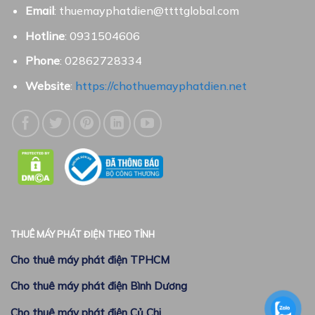
Email
: thuemayphatdien@ttttglobal.com
Hotline
: 0931504606
Phone
: 02862728334
Website
:
https://chothuemayphatdien.net
THUÊ MÁY PHÁT ĐIỆN THEO TỈNH
Cho thuê máy phát điện TPHCM
Cho thuê máy phát điện Bình Dương
Cho thuê máy phát điện Củ Chi