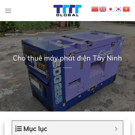
S
k
i
p
t
o
c
Cho thuê máy phát điện Tây Ninh
o
n
t
e
n
t
Mục lục