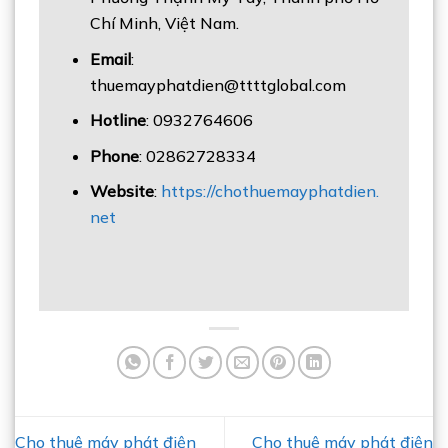
Chí Minh, Việt Nam.
Email
:
thuemayphatdien@ttttglobal.com
Hotline
: 0932764606
Phone
: 02862728334
Website
:
https://chothuemayphatdien.
net
Cho thuê máy phát điện
Cho thuê máy phát điện