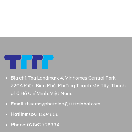
Địa chỉ
: Tòa Landmark 4, Vinhomes Central Park,
720A Điện Biên Phủ, Phường Thạnh Mỹ Tây, Thành
phố Hồ Chí Minh, Việt Nam.
Email
: thuemayphatdien@ttttglobal.com
Hotline
: 0931504606
Phone
: 02862728334