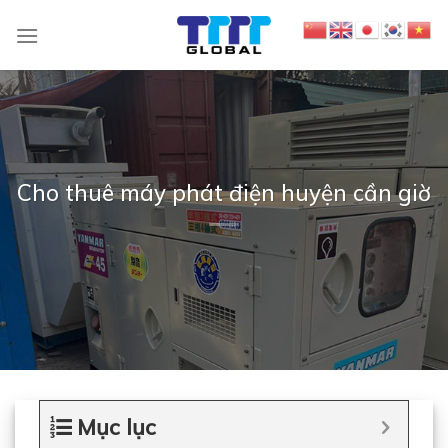
S
k
i
p
t
o
c
Cho thuê máy phát điện huyện cần giờ
o
n
t
e
n
t
Mục lục