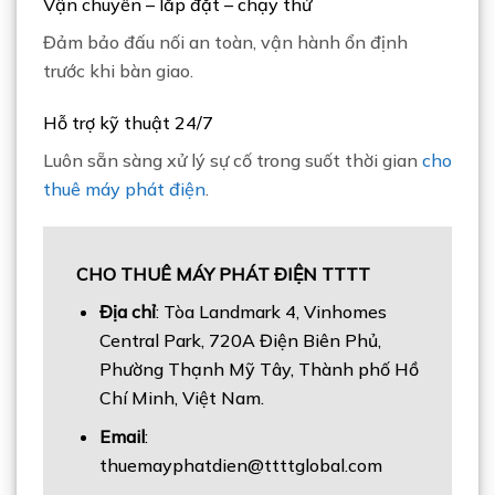
Vận chuyển – lắp đặt – chạy thử
Đảm bảo đấu nối an toàn, vận hành ổn định
trước khi bàn giao.
Hỗ trợ kỹ thuật 24/7
Luôn sẵn sàng xử lý sự cố trong suốt thời gian
cho
thuê máy phát điện
.
CHO THUÊ MÁY PHÁT ĐIỆN TTTT
Địa chỉ
: Tòa Landmark 4, Vinhomes
Central Park, 720A Điện Biên Phủ,
Phường Thạnh Mỹ Tây, Thành phố Hồ
Chí Minh, Việt Nam.
Email
:
thuemayphatdien@ttttglobal.com