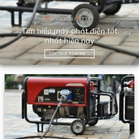
07/04/2026
|
TTTT
KỸ THUẬT
Tìm hiểu máy phát điện tốt
nhất hiện nay
CONTINUE READING
→