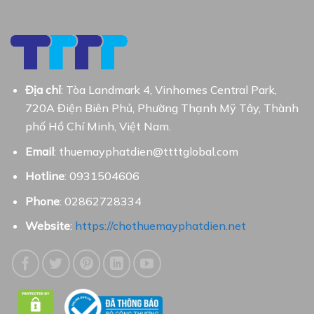
Địa chỉ
: Tòa Landmark 4, Vinhomes Central Park,
720A Điện Biên Phủ, Phường Thạnh Mỹ Tây, Thành
phố Hồ Chí Minh, Việt Nam.
Email
: thuemayphatdien@ttttglobal.com
Hotline
: 0931504606
Phone
: 02862728334
Website
:
https://chothuemayphatdien.net