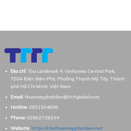
Địa chỉ
: Tòa Landmark 4, Vinhomes Central Park,
720A Điện Biên Phủ, Phường Thạnh Mỹ Tây, Thành
phố Hồ Chí Minh, Việt Nam.
Email
: thuemayphatdien@ttttglobal.com
Hotline
: 0931504606
Phone
: 02862728334
Website
:
https://chothuemayphatdien.net