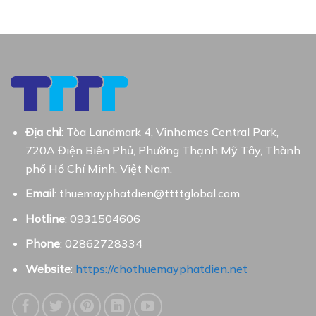
Địa chỉ
: Tòa Landmark 4, Vinhomes Central Park,
720A Điện Biên Phủ, Phường Thạnh Mỹ Tây, Thành
phố Hồ Chí Minh, Việt Nam.
Email
: thuemayphatdien@ttttglobal.com
Hotline
: 0931504606
Phone
: 02862728334
Website
:
https://chothuemayphatdien.net